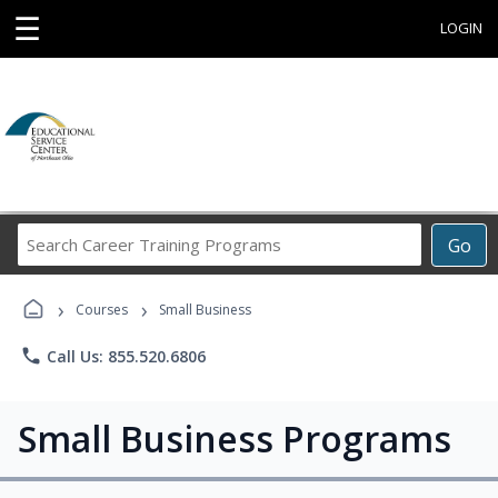
☰
LOGIN
Search
Go
Career
Training
›
›
Programs
Courses
Small Business
phone
Call Us: 855.520.6806
Small Business Programs