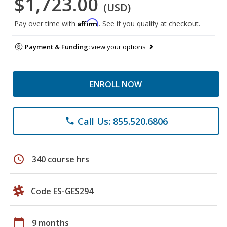
$1,723.00
(USD)
Affirm
Pay over time with
. See if you qualify at checkout.
Payment & Funding:
view your options
ENROLL NOW
Call Us: 855.520.6806
phone
schedule
340 course hrs
Code ES-GES294
calendar_today
9 months