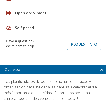
grid_on
Open enrollment
speed
Self paced
Have a question?
REQUEST INFO
We're here to help
Overview
Los planificadores de bodas combinan creatividad y
organización para ayudar a las parejas a celebrar el día
más importante de sus vidas. ¡Entrenados para una
carrera rodeada de eventos de celebración!