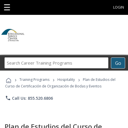
☰
LOGIN
Search
Go
Career
Training
›
›
›
Programs
Training Programs
Hospitality
Plan de Estudios del
Curso de Certificación de Organización de Bodas y Eventos
phone
Call Us: 855.520.6806
Plan de Estudios del Curso de